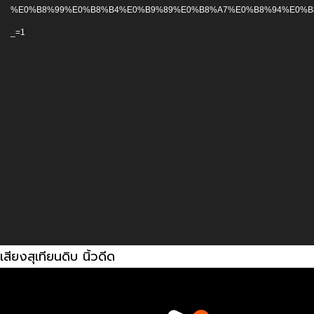
วิดีโอ
%E0%B8%99%E0%B8%B4%E0%B9%89%E0%B8%A7%E0%B8%94%E0%B8
_=1
เสียงสุเทียนดิบ นิ้วดีด