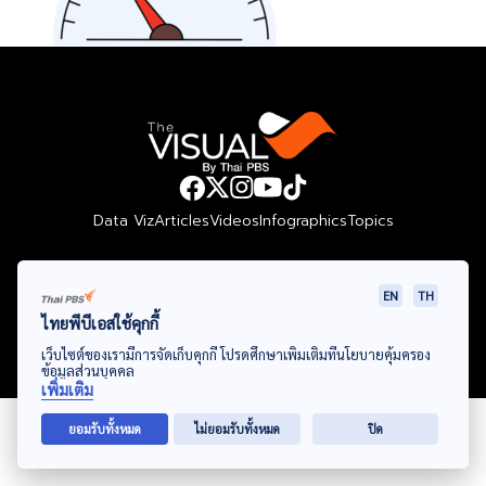
Data Viz
Articles
Videos
Infographics
Topics
EN
TH
© Thai Public Broadcasting Service. All Rights Reserved
ไทยพีบีเอสใช้คุกกี้
เว็บไซต์ของเรามีการจัดเก็บคุกกี้ โปรดศึกษาเพิ่มเติมที่นโยบายคุ้มครอง
2024
ข้อมูลส่วนบุคคล
เพิ่มเติม
ยอมรับทั้งหมด
ไม่ยอมรับทั้งหมด
ปิด