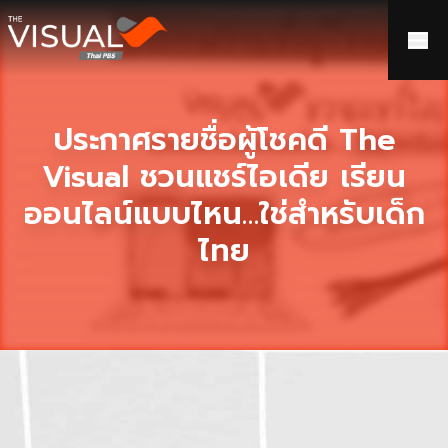
ข้ามไปยังเนื้อหา
ประกาศรายชื่อผู้โชคดี The
Visual ชวนแชร์ไอเดีย เรียน
ออนไลน์แบบไหน…ใช่สำหรับเด็ก
ไทย