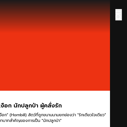
งือก นักปลูกป่า ผู้คลั่งรัก​
งือก" (Hornbill)​ สัตว์ที่ถูกขนานนามยกย่องว่า "รักเดียวใจเดียว"
ทบาทสำคัญของการเป็น "นักปลูกป่า"