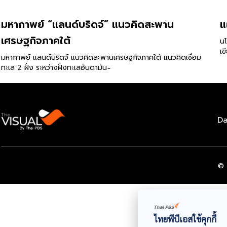
มหากาพย์ “แลนด์บริดจ์” แนวคิดสะพาน
แ
เศรษฐกิจภาคใต้
นโ
เข
มหากาพย์ แลนด์บริดจ์ แนวคิดสะพานเศรษฐกิจภาคใต้ แนวคิดเชื่อม
ทะเล 2 ฝั่ง ระหว่างฝั่งทะเลอันดามัน ̵
Da
© 
ไทยพีบีเอสใช้คุกกี้