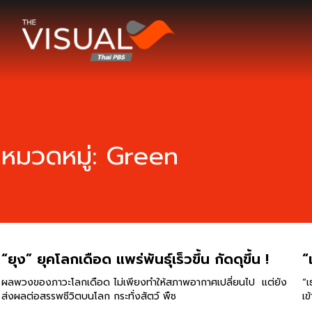
ข้ามไปยังเนื้อหา
หมวดหมู่:
Green
“ยุง” ยุคโลกเดือด แพร่พันธุ์เร็วขึ้น กัดดุขึ้น !
“
ผลพวงของภาวะโลกเดือด ไม่เพียงทำให้สภาพอากาศเปลี่ยนไป แต่ยัง
“เ
ส่งผลต่อสรรพชีวิตบนโลก กระทั่งสัตว์ พืช
เข