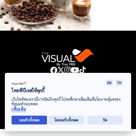
Data Viz
Articles
Videos
Infographics
Topics
EN
TH
ไทยพีบีเอสใช้คุกกี้
เว็บไซต์ของเรามีการจัดเก็บคุกกี้ โปรดศึกษาเพิ่มเติมที่นโยบายคุ้มครอง
ข้อมูลส่วนบุคคล
© Thai Public Broadcasting Service. All Rights Reserved
เพิ่มเติม
2024
ยอมรับทั้งหมด
ไม่ยอมรับทั้งหมด
ปิด