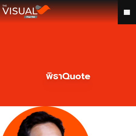
ข้ามไปยังเนื้อหา
พิธาQuote