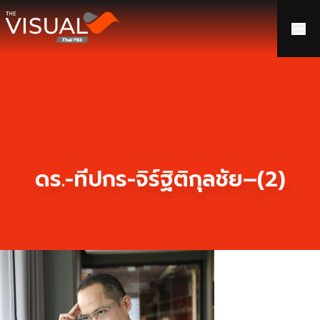
ข้ามไปยังเนื้อหา
ดร.-ทีปกร-จิร์ฐิติกุลชัย–(2)