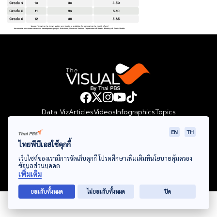
Data Viz
Articles
Videos
Infographics
Topics
EN
TH
ไทยพีบีเอสใช้คุกกี้
© Thai Public Broadcasting Service. All Rights Reserved
เว็บไซต์ของเรามีการจัดเก็บคุกกี้ โปรดศึกษาเพิ่มเติมที่นโยบายคุ้มครอง
ข้อมูลส่วนบุคคล
2024
เพิ่มเติม
ยอมรับทั้งหมด
ไม่ยอมรับทั้งหมด
ปิด