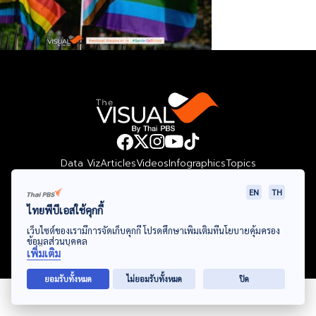
Data Viz
Articles
Videos
Infographics
Topics
EN
TH
ไทยพีบีเอสใช้คุกกี้
© Thai Public Broadcasting Service. All Rights Reserved
เว็บไซต์ของเรามีการจัดเก็บคุกกี้ โปรดศึกษาเพิ่มเติมที่นโยบายคุ้มครอง
ข้อมูลส่วนบุคคล
2024
เพิ่มเติม
ยอมรับทั้งหมด
ไม่ยอมรับทั้งหมด
ปิด