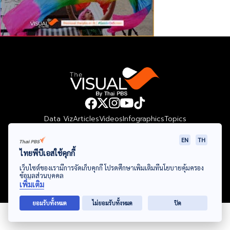
Data Viz
Articles
Videos
Infographics
Topics
EN
TH
ไทยพีบีเอสใช้คุกกี้
© Thai Public Broadcasting Service. All Rights Reserved
เว็บไซต์ของเรามีการจัดเก็บคุกกี้ โปรดศึกษาเพิ่มเติมที่นโยบายคุ้มครอง
ข้อมูลส่วนบุคคล
2024
เพิ่มเติม
ยอมรับทั้งหมด
ไม่ยอมรับทั้งหมด
ปิด