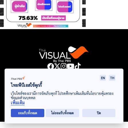
Data Viz
Articles
Videos
Infographics
Topics
EN
TH
ไทยพีบีเอสใช้คุกกี้
เว็บไซต์ของเรามีการจัดเก็บคุกกี้ โปรดศึกษาเพิ่มเติมที่นโยบายคุ้มครอง
ข้อมูลส่วนบุคคล
© Thai Public Broadcasting Service. All Rights Reserved
เพิ่มเติม
2024
ยอมรับทั้งหมด
ไม่ยอมรับทั้งหมด
ปิด