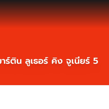
าร์ติน ลูเธอร์ คิง จูเนียร์ 5