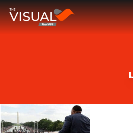
ข้ามไปยังเนื้อหา
ม