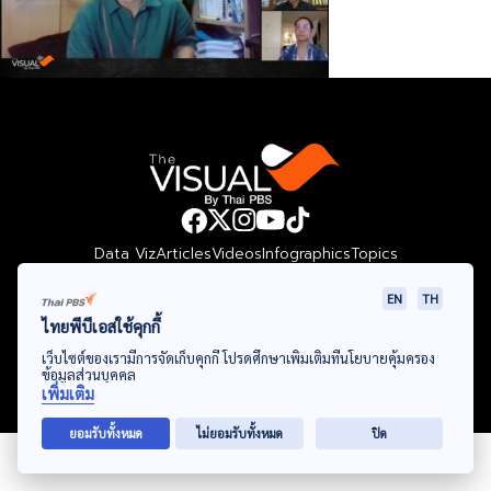
Data Viz
Articles
Videos
Infographics
Topics
EN
TH
ไทยพีบีเอสใช้คุกกี้
© Thai Public Broadcasting Service. All Rights Reserved
เว็บไซต์ของเรามีการจัดเก็บคุกกี้ โปรดศึกษาเพิ่มเติมที่นโยบายคุ้มครอง
ข้อมูลส่วนบุคคล
2024
เพิ่มเติม
ยอมรับทั้งหมด
ไม่ยอมรับทั้งหมด
ปิด