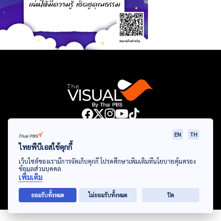
Data Viz
Articles
Videos
Infographics
Topics
EN
TH
ไทยพีบีเอสใช้คุกกี้
เว็บไซต์ของเรามีการจัดเก็บคุกกี้ โปรดศึกษาเพิ่มเติมที่นโยบายคุ้มครอง
ข้อมูลส่วนบุคคล
© Thai Public Broadcasting Service. All Rights Reserved
เพิ่มเติม
2024
ยอมรับทั้งหมด
ไม่ยอมรับทั้งหมด
ปิด