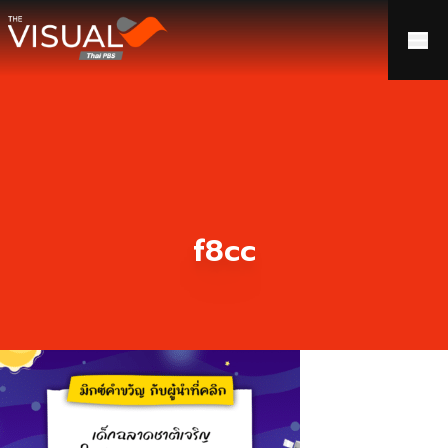
ข้ามไปยังเนื้อหา
f8cc