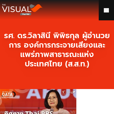
ข้ามไปยังเนื้อหา
รศ. ดร.วิลาสินี พิพิธกุล ผู้อำนวย
การ องค์การกระจายเสียงและ
แพร่ภาพสาธารณะแห่ง
ประเทศไทย (ส.ส.ท.)