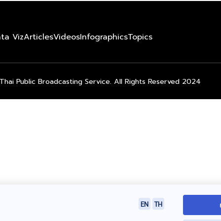
ta Viz
Articles
Videos
Infographics
Topics
Thai Public Broadcasting Service. All Rights Reserved 2024
EN
TH