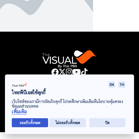
Data Viz
Articles
Videos
Infographics
Topics
EN
TH
ไทยพีบีเอสใช้คุกกี้
เว็บไซต์ของเรามีการจัดเก็บคุกกี้ โปรดศึกษาเพิ่มเติมที่นโยบายคุ้มครอง
ข้อมูลส่วนบุคคล
© Thai Public Broadcasting Service. All Rights Reserved
เพิ่มเติม
2024
ยอมรับทั้งหมด
ไม่ยอมรับทั้งหมด
ปิด