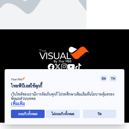
Data Viz
Articles
Videos
Infographics
Topics
EN
TH
ไทยพีบีเอสใช้คุกกี้
เว็บไซต์ของเรามีการจัดเก็บคุกกี้ โปรดศึกษาเพิ่มเติมที่นโยบายคุ้มครอง
ข้อมูลส่วนบุคคล
© Thai Public Broadcasting Service. All Rights Reserved
เพิ่มเติม
2024
ยอมรับทั้งหมด
ไม่ยอมรับทั้งหมด
ปิด