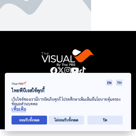
Data Viz
Articles
Videos
Infographics
Topics
EN
TH
ไทยพีบีเอสใช้คุกกี้
เว็บไซต์ของเรามีการจัดเก็บคุกกี้ โปรดศึกษาเพิ่มเติมที่นโยบายคุ้มครอง
ข้อมูลส่วนบุคคล
© Thai Public Broadcasting Service. All Rights Reserved
เพิ่มเติม
2024
ยอมรับทั้งหมด
ไม่ยอมรับทั้งหมด
ปิด