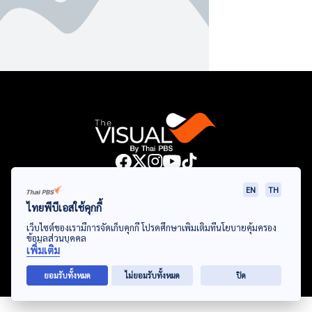
Data Viz
Articles
Videos
Infographics
Topics
EN
TH
ไทยพีบีเอสใช้คุกกี้
เว็บไซต์ของเรามีการจัดเก็บคุกกี้ โปรดศึกษาเพิ่มเติมที่นโยบายคุ้มครอง
ข้อมูลส่วนบุคคล
© Thai Public Broadcasting Service. All Rights Reserved
เพิ่มเติม
2024
ยอมรับทั้งหมด
ไม่ยอมรับทั้งหมด
ปิด