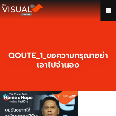
ข้ามไปยังเนื้อหา
QOUTE_1_ขอความกรุณาอย่า
เอาไปจำนอง