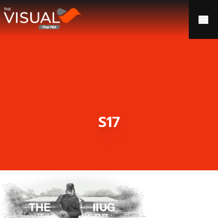
ข้ามไปยังเนื้อหา
S17