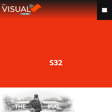
ข้ามไปยังเนื้อหา
S32