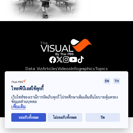
Data Viz
Articles
Videos
Infographics
Topics
EN
TH
ไทยพีบีเอสใช้คุกกี้
© Thai Public Broadcasting Service. All Rights Reserved
เว็บไซต์ของเรามีการจัดเก็บคุกกี้ โปรดศึกษาเพิ่มเติมที่นโยบายคุ้มครอง
ข้อมูลส่วนบุคคล
2024
เพิ่มเติม
ยอมรับทั้งหมด
ไม่ยอมรับทั้งหมด
ปิด