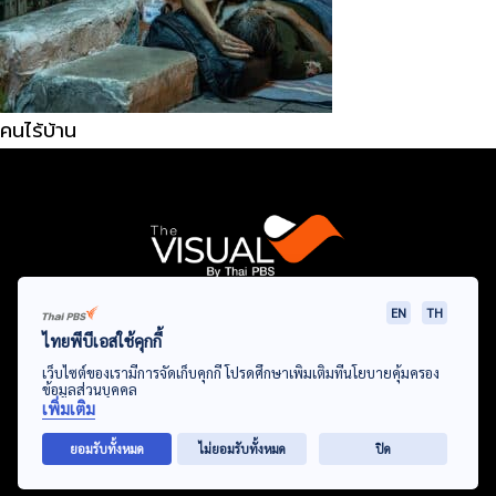
คนไร้บ้าน
EN
TH
Data Viz
Articles
Videos
Infographics
Topics
ไทยพีบีเอสใช้คุกกี้
เว็บไซต์ของเรามีการจัดเก็บคุกกี้ โปรดศึกษาเพิ่มเติมที่นโยบายคุ้มครอง
ข้อมูลส่วนบุคคล
เพิ่มเติม
© Thai Public Broadcasting Service. All Rights Reserved
ยอมรับทั้งหมด
ไม่ยอมรับทั้งหมด
ปิด
2024