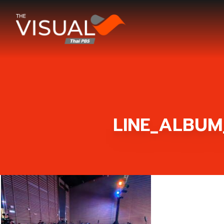
ข้ามไปยังเนื้อหา
LINE_ALBUM_