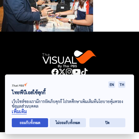
Data Viz
Articles
Videos
Infographics
Topics
EN
TH
ไทยพีบีเอสใช้คุกกี้
เว็บไซต์ของเรามีการจัดเก็บคุกกี้ โปรดศึกษาเพิ่มเติมที่นโยบายคุ้มครอง
ข้อมูลส่วนบุคคล
© Thai Public Broadcasting Service. All Rights Reserved
เพิ่มเติม
2024
ยอมรับทั้งหมด
ไม่ยอมรับทั้งหมด
ปิด