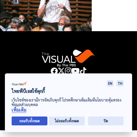
Data Viz
Articles
Videos
Infographics
Topics
EN
TH
ไทยพีบีเอสใช้คุกกี้
เว็บไซต์ของเรามีการจัดเก็บคุกกี้ โปรดศึกษาเพิ่มเติมที่นโยบายคุ้มครอง
ข้อมูลส่วนบุคคล
© Thai Public Broadcasting Service. All Rights Reserved
เพิ่มเติม
2024
ยอมรับทั้งหมด
ไม่ยอมรับทั้งหมด
ปิด