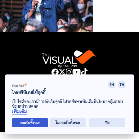
Data Viz
Articles
Videos
Infographics
Topics
EN
TH
ไทยพีบีเอสใช้คุกกี้
เว็บไซต์ของเรามีการจัดเก็บคุกกี้ โปรดศึกษาเพิ่มเติมที่นโยบายคุ้มครอง
ข้อมูลส่วนบุคคล
© Thai Public Broadcasting Service. All Rights Reserved
เพิ่มเติม
2024
ยอมรับทั้งหมด
ไม่ยอมรับทั้งหมด
ปิด