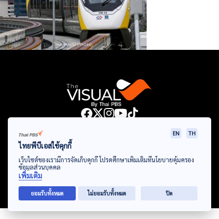
Data Viz
Articles
Videos
Infographics
Topics
EN
TH
ไทยพีบีเอสใช้คุกกี้
เว็บไซต์ของเรามีการจัดเก็บคุกกี้ โปรดศึกษาเพิ่มเติมที่นโยบายคุ้มครอง
ข้อมูลส่วนบุคคล
© Thai Public Broadcasting Service. All Rights Reserved
เพิ่มเติม
2024
ยอมรับทั้งหมด
ไม่ยอมรับทั้งหมด
ปิด